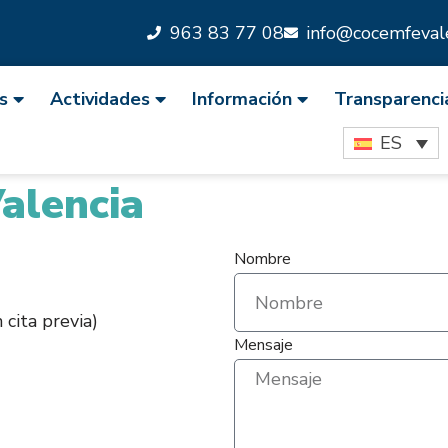
963 83 77 08
info@cocemfevale
s
Actividades
Información
Transparenci
ES
alencia
Nombre
 cita previa)
Mensaje