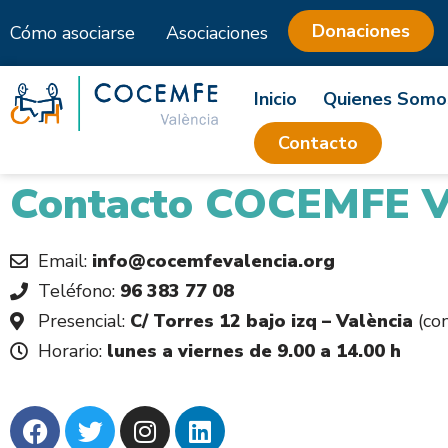
Donaciones
Cómo asociarse
Asociaciones
Saltar
al
Inicio
Quienes Somo
contenido
Contacto
Contacto COCEMFE V
Email:
info@cocemfevalencia.org
Teléfono:
96 383 77 08
Presencial:
C/ Torres 12 bajo izq – València
(con
Horario:
lunes a viernes de 9.00 a 14.00 h