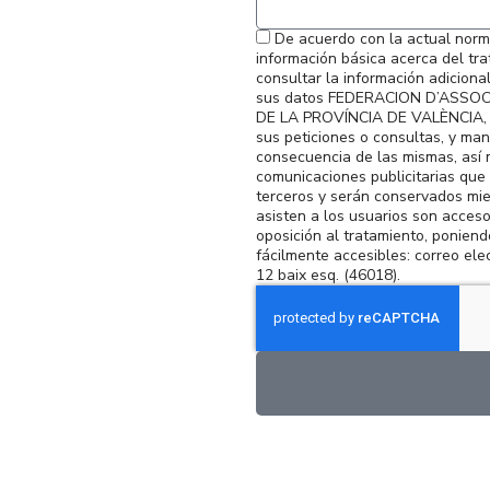
De acuerdo con la actual norma
información básica acerca del tr
consultar la información adicion
sus datos FEDERACION D’ASSO
DE LA PROVÍNCIA DE VALÈNCIA, uti
sus peticiones o consultas, y ma
consecuencia de las mismas, así 
comunicaciones publicitarias qu
terceros y serán conservados mie
asisten a los usuarios son acceso,
oposición al tratamiento, poniend
fácilmente accesibles: correo el
12 baix esq. (46018).