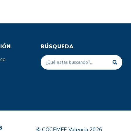
IÓN
BÚSQUEDA
rse
S
COCEMFE Valencia 2026