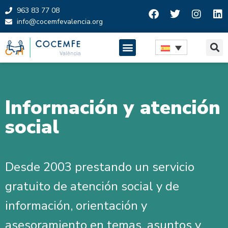
963 83 77 08
info@cocemfevalencia.org
Saltar
al
contenido
Información y atención
social
Desde 2003 prestando un servicio
gratuito de atención social y de
información, orientación y
asesoramiento en temas, asuntos y