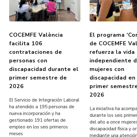
COCEMFE València
El programa ‘Co
facilita 106
de COCEMFE Val
contrataciones de
refuerza la vida
personas con
independiente 
discapacidad durante el
mujeres con
primer semestre de
discapacidad en
2026
primer semestr
2026
El Servicio de Integración Laboral
ha atendido a 195 personas de
La iniciativa ha acom
nueva incorporación y ha
durante los seis prim
gestionado 191 ofertas de
del año a once mujere
empleo en los seis primeros
discapacidad física y o
meses
mediante una atenció