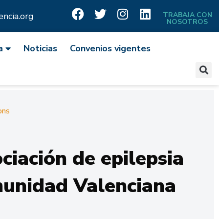
ncia.org
TRABAJA CON
NOSOTROS
a
Noticias
Convenios vigentes
ons
iación de epilepsia
munidad Valenciana