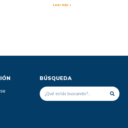
Leer más »
IÓN
BÚSQUEDA
rse