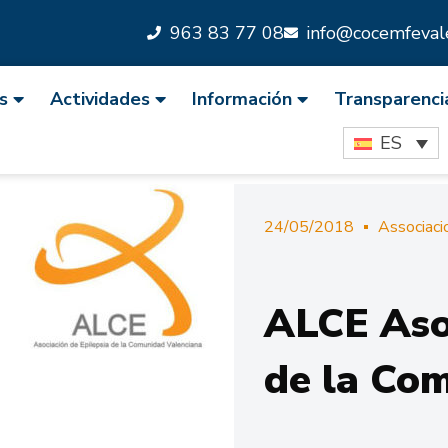
963 83 77 08
info@cocemfevale
s
Actividades
Información
Transparenci
ES
24/05/2018
Associaci
ALCE Asoc
de la Co