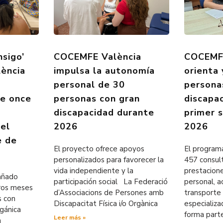
nsigo’
COCEMFE València
COCEMFE
ència
impulsa la autonomía
orienta
personal de 30
persona
de once
personas con gran
discapa
discapacidad durante
primer 
 el
2026
2026
e de
El proyecto ofrece apoyos
El programa
personalizados para favorecer la
457 consul
vida independiente y la
prestacion
pañado
participación social La Federació
personal, ac
eros meses
d’Associacions de Persones amb
transporte 
s con
Discapacitat Física i/o Orgànica
especializ
rgánica
forma part
Leer más »
n