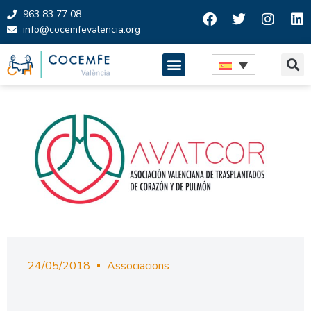
963 83 77 08
info@cocemfevalencia.org
Saltar
al
contenido
24/05/2018
Associacions