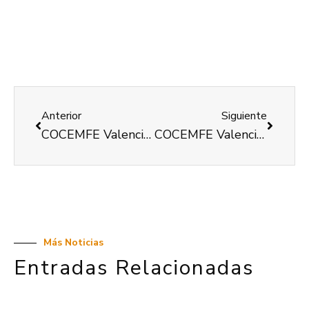
Anterior
Siguiente
COCEMFE Valencia imparte un taller para explicar sus programas y servicios a ASVAH, nueva entidad incorporada
COCEMFE Valencia informará, orientará y asesorará sobre discapacidad
Más Noticias
Entradas Relacionadas