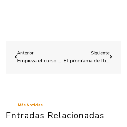
Anterior
Siguiente
Empieza el curso Voluntariado Social y Discapacidad organizado por COCEMFE Valencia
El programa de Itinerarios de Inserción Laboral adapta su actividad a las necesidades tras la DANA
Más Noticias
Entradas Relacionadas