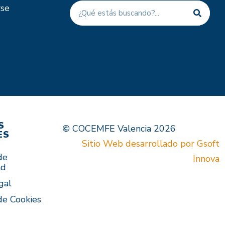
rse
S
COCEMFE Valencia 2026
ES
Sitio Web desarrollado por Gsoft
de
Innova
ad
gal
 de Cookies