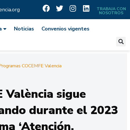
ncia.org
TRABAJA CON
NOSOTROS
a
Noticias
Convenios vigentes
Programas COCEMFE Valencia
València sigue
ando durante el 2023
ma ‘Atención,