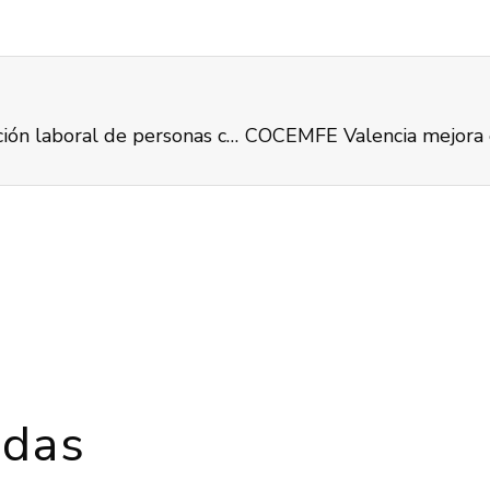
COCEMFE València sigue promoviendo la integración laboral de personas con discapacidad
adas