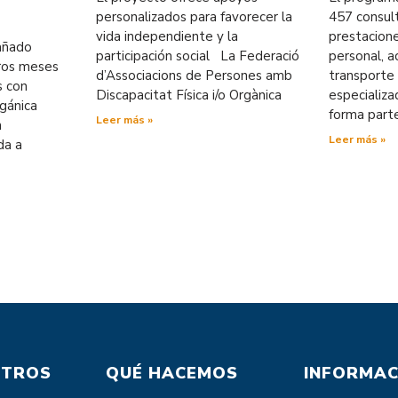
personalizados para favorecer la
457 consul
vida independiente y la
prestacion
pañado
participación social La Federació
personal, ac
eros meses
d’Associacions de Persones amb
transporte 
s con
Discapacitat Física i/o Orgànica
especializ
rgánica
forma part
Leer más »
n
Leer más »
da a
OTROS
QUÉ HACEMOS
INFORMAC