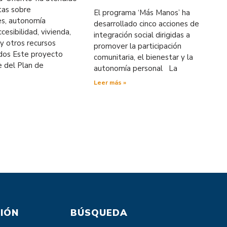
tas sobre
El programa ‘Más Manos’ ha
es, autonomía
desarrollado cinco acciones de
cesibilidad, vivienda,
integración social dirigidas a
y otros recursos
promover la participación
ados Este proyecto
comunitaria, el bienestar y la
e del Plan de
autonomía personal La
Leer más »
IÓN
BÚSQUEDA