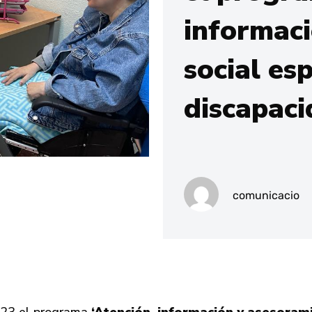
informac
social es
discapaci
comunicacio