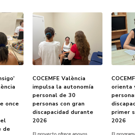
nsigo’
COCEMFE València
COCEMFE
ència
impulsa la autonomía
orienta
personal de 30
persona
de once
personas con gran
discapa
discapacidad durante
primer 
 el
2026
2026
e de
El proyecto ofrece apoyos
El programa