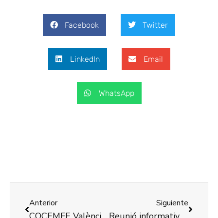
Facebook
Twitter
LinkedIn
Email
WhatsApp
Anterior
Siguiente
COCEMFE València va participar en la Jornada commemorativa del Dia Nacional del Pacient Anticoagulat organitzada per AVAC
Reunió informativa de COCEMFE València en la foia de Bunyol-Chiva