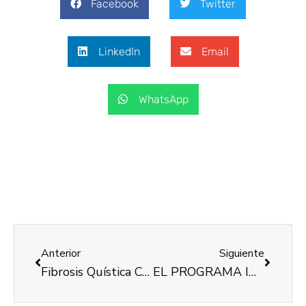
Facebook
Twitter
LinkedIn
Email
WhatsApp
Anterior
Siguiente
Fibrosis Quística Comunitat Valenciana rep la donació de la iniciativa Xapes Solidàries València
EL PROGRAMA INCORPORA TANCA L’EXERCICI DEL 2018, SUPERANT ELS OBJECTIUS PREVISTOS