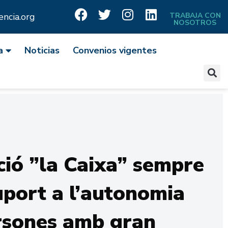
ncia.org
TRABAJA CON
NOSOTROS
a
Noticias
Convenios vigentes
ió ”la Caixa” sempre
port a l’autonomia
rsones amb gran