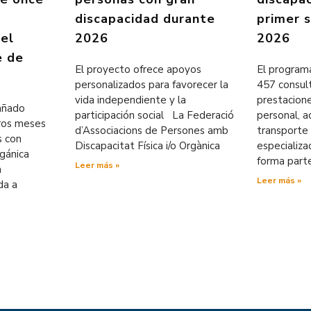
discapacidad durante
primer 
 el
2026
2026
e de
El proyecto ofrece apoyos
El programa
personalizados para favorecer la
457 consul
vida independiente y la
prestacion
pañado
participación social La Federació
personal, ac
eros meses
d’Associacions de Persones amb
transporte 
s con
Discapacitat Física i/o Orgànica
especializ
rgánica
forma part
Leer más »
n
Leer más »
da a