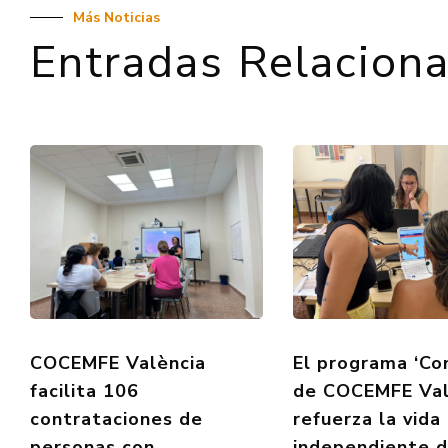
Más Noticias
Entradas Relacion
COCEMFE València
El programa ‘Co
facilita 106
de COCEMFE Val
contrataciones de
refuerza la vida
personas con
independiente 