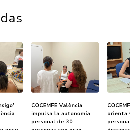
adas
nsigo’
COCEMFE València
COCEMFE
ència
impulsa la autonomía
orienta
personal de 30
persona
de once
personas con gran
discapa