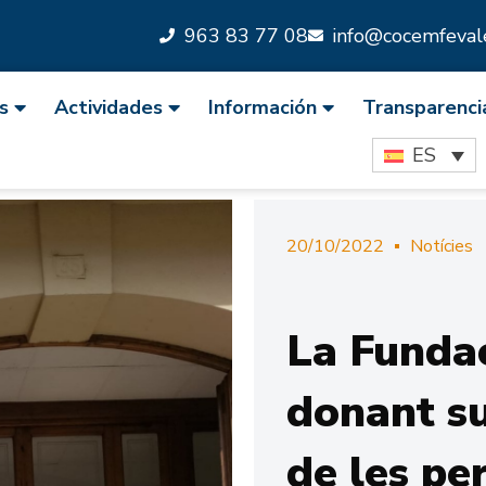
963 83 77 08
info@cocemfevale
s
Actividades
Información
Transparenci
ES
20/10/2022
Notícies
La Fundac
donant su
de les pe