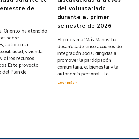
semestre de
del voluntariado
durante el primer
semestre de 2026
 ‘Oriento’ ha atendido
tas sobre
El programa ‘Más Manos’ ha
es, autonomía
desarrollado cinco acciones de
cesibilidad, vivienda,
integración social dirigidas a
y otros recursos
promover la participación
ados Este proyecto
comunitaria, el bienestar y la
e del Plan de
autonomía personal La
Leer más »