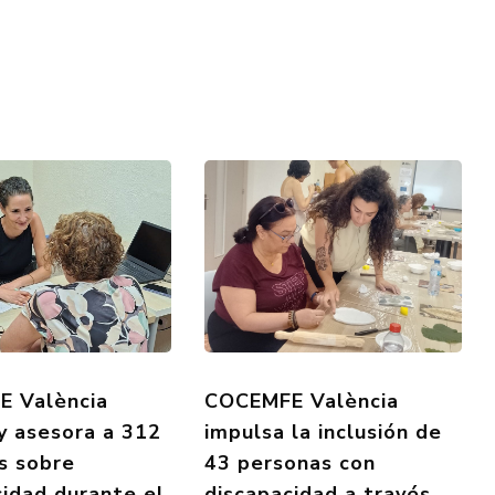
 València
COCEMFE València
 y asesora a 312
impulsa la inclusión de
s sobre
43 personas con
cidad durante el
discapacidad a través