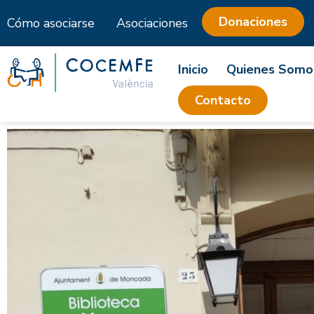
Donaciones
Cómo asociarse
Asociaciones
Saltar
al
Inicio
Quienes Somo
contenido
Contacto