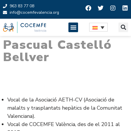
963 83 77 08
info@cocemfevalencia.org
Saltar
al
contenido
Pascual Castelló
Bellver
Vocal de la Asociació AETH-CV (Asociació de
malalts y trasplantats hepàtics de la Comunitat
Valenciana).
Vocal de COCEMFE València, des de el 2011 al