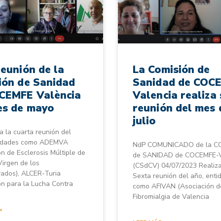
reunión de la
La Comisión de
ión de Sanidad
Sanidad de COC
CEMFE València
Valencia realiza 
es de mayo
reunión del mes 
julio
 la cuarta reunión del
tidades como ADEMVA
NdP COMUNICADO de la C
n de Esclerosis Múltiple de
de SANIDAD de COCEMFE-
Virgen de los
(CSdCV) 04/07/2023 Realiza
ados), ALCER-Turia
Sexta reunión del año, enti
ón para la Lucha Contra
como AFIVAN (Asociación d
Fibromialgia de Valencia
»