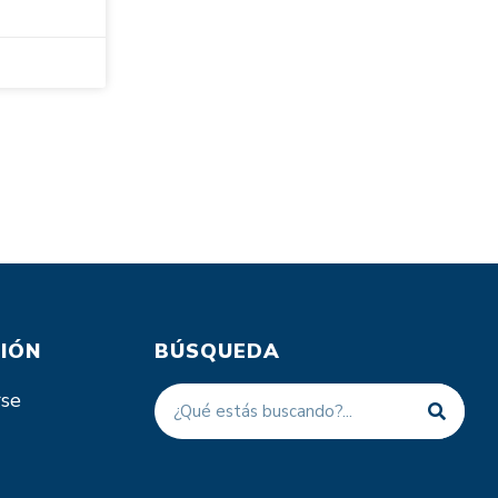
IÓN
BÚSQUEDA
rse