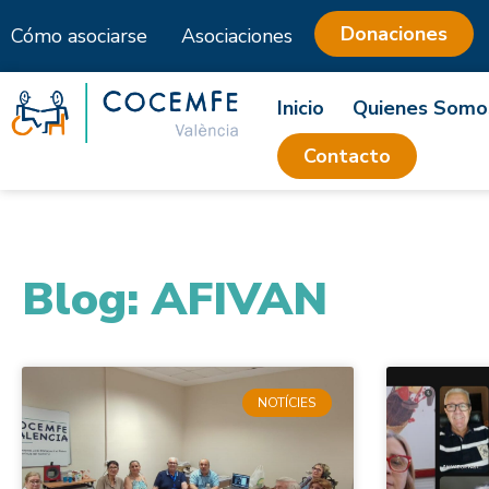
Donaciones
Cómo asociarse
Asociaciones
Saltar
al
Inicio
Quienes Somo
contenido
Contacto
Blog: AFIVAN
NOTÍCIES