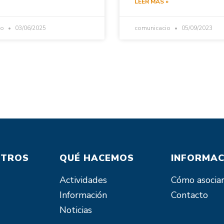
LEER MÁS »
io
03/06/2025
comunicacio
05/09/2023
OTROS
QUÉ HACEMOS
INFORMAC
Actividades
Cómo asocia
Información
Contacto
Noticias