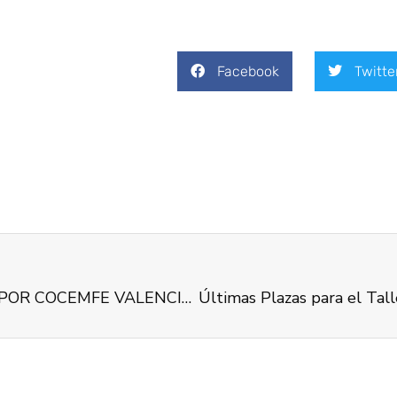
Facebook
Twitte
EL PROGRAMA INCORPORA , IMPLEMENTADO POR COCEMFE VALENCIA, ALCANZA EL 74% DE INSERCIONES A FALTA DE 5 MESES DE FiNALIZAR EL PROGRAMA.