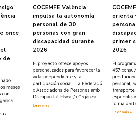
nsigo’
COCEMFE València
COCEMFE
ència
impulsa la autonomía
orienta
personal de 30
persona
de once
personas con gran
discapa
discapacidad durante
primer 
 el
2026
2026
e de
El proyecto ofrece apoyos
El programa
personalizados para favorecer la
457 consul
vida independiente y la
prestacion
pañado
participación social La Federació
personal, ac
eros meses
d’Associacions de Persones amb
transporte 
s con
Discapacitat Física i/o Orgànica
especializ
rgánica
forma part
Leer más »
n
Leer más »
da a