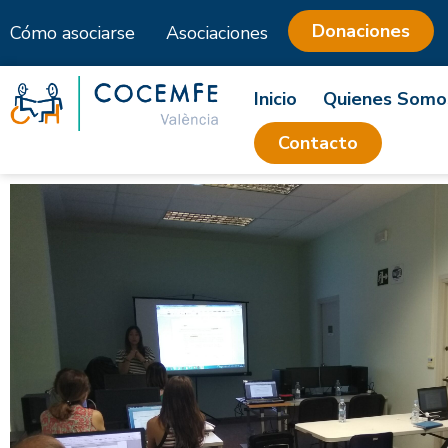
Donaciones
Cómo asociarse
Asociaciones
Saltar
al
Inicio
Quienes Somo
contenido
Contacto