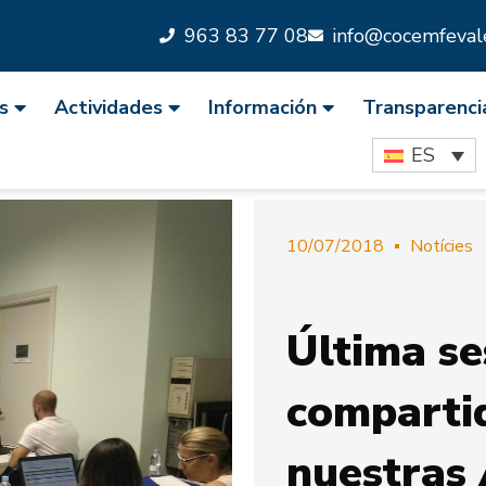
963 83 77 08
info@cocemfevale
s
Actividades
Información
Transparenci
ES
10/07/2018
Notícies
Última se
comparti
nuestras 