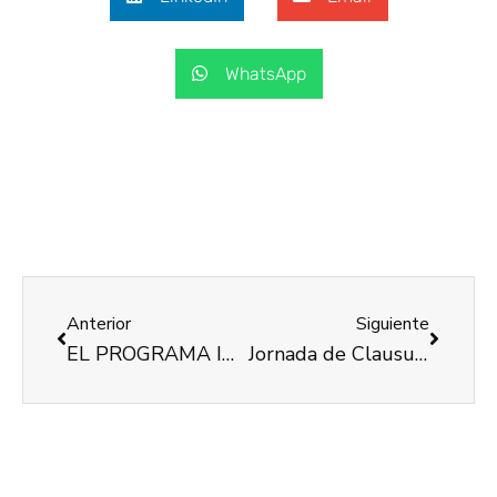
WhatsApp
Anterior
Siguiente
EL PROGRAMA INCORPORA TANCA L’EXERCICI DEL 2018, SUPERANT ELS OBJECTIUS PREVISTOS
Jornada de Clausura en el » Programa d’Itineraris Integrats per a la Inserció Sociolaboral de Dones amb Discapacitat»