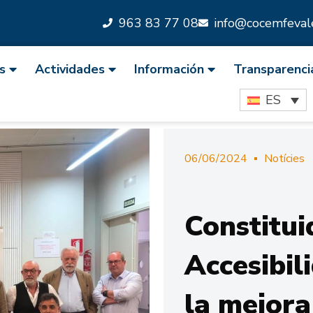
963 83 77 08
info@cocemfevale
s
Actividades
Información
Transparenci
ES
06/06/2024
Notícies
Constitui
Accesibil
la mejora