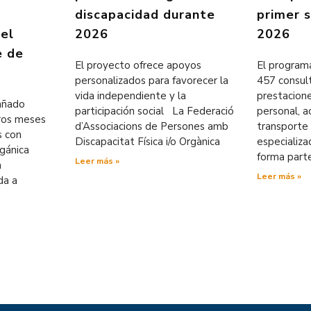
discapacidad durante
primer 
 el
2026
2026
e de
El proyecto ofrece apoyos
El programa
personalizados para favorecer la
457 consul
vida independiente y la
prestacion
pañado
participación social La Federació
personal, ac
eros meses
d’Associacions de Persones amb
transporte 
s con
Discapacitat Física i/o Orgànica
especializ
rgánica
forma part
Leer más »
n
Leer más »
da a