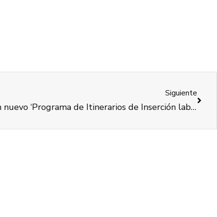
Siguiente
COCEMFE Valencia inicia un nuevo ‘Programa de Itinerarios de Inserción laboral para mujeres con Discapacidad’