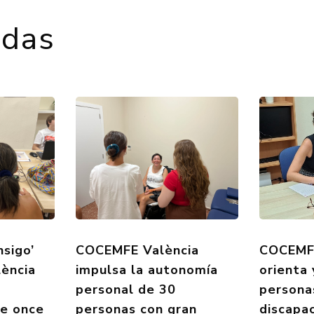
adas
nsigo’
COCEMFE València
COCEMFE
ència
impulsa la autonomía
orienta
personal de 30
persona
de once
personas con gran
discapa