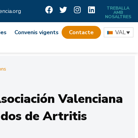
TREBALLA
ncia.org
AMB
NOSALTRES
ies
Convenis vigents
Contacte
VAL
ons
ociación Valenciana
dos de Artritis