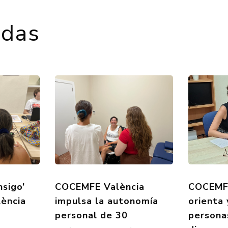
adas
nsigo’
COCEMFE València
COCEMFE
ència
impulsa la autonomía
orienta
personal de 30
persona