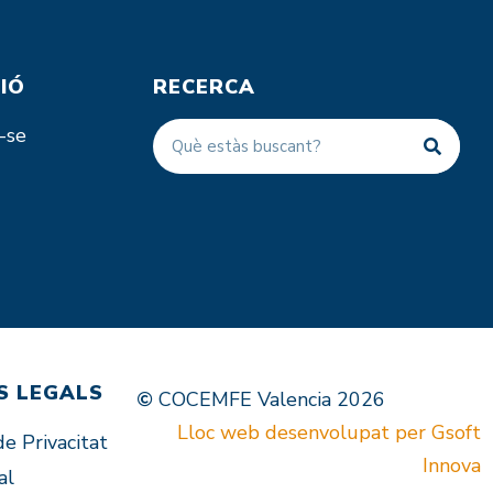
IÓ
RECERCA
-se
S LEGALS
COCEMFE Valencia 2026
Lloc web desenvolupat per Gsoft
de Privacitat
Innova
al