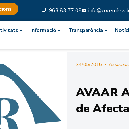
cions
963 83 77 08
info@cocemfevale
tivitats
Informació
Transparència
Notíc
24/05/2018
Associaci
AVAAR As
de Afecta