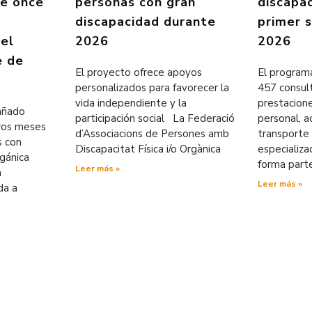
de once
personas con gran
discapa
discapacidad durante
primer 
 el
2026
2026
e de
El proyecto ofrece apoyos
El programa
personalizados para favorecer la
457 consul
vida independiente y la
prestacion
pañado
participación social La Federació
personal, ac
eros meses
d’Associacions de Persones amb
transporte 
s con
Discapacitat Física i/o Orgànica
especializ
rgánica
forma part
Leer más »
n
Leer más »
da a