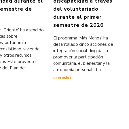
cidad durante el
discapacidad a través
semestre de
del voluntariado
durante el primer
semestre de 2026
 ‘Oriento’ ha atendido
tas sobre
El programa ‘Más Manos’ ha
es, autonomía
desarrollado cinco acciones de
cesibilidad, vivienda,
integración social dirigidas a
y otros recursos
promover la participación
ados Este proyecto
comunitaria, el bienestar y la
e del Plan de
autonomía personal La
Leer más »