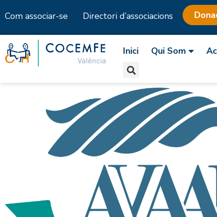
Dona
Com associar-se
Directori d’associacions
Skip
to
Inici
Qui Som
Ac
content