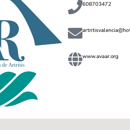
608703472
artritisvalencia@ho
www.avaar.org