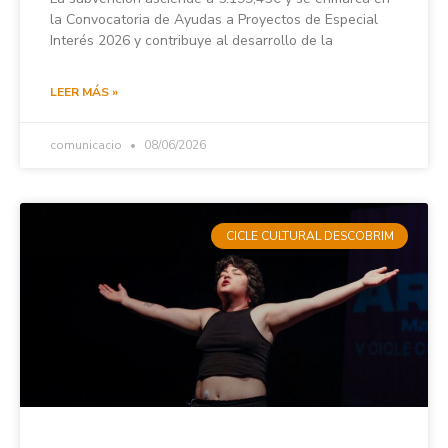
la Convocatoria de Ayudas a Proyectos de Especial
Interés 2026 y contribuye al desarrollo de la
LEER MÁS »
comunicacio
08/06/2026
CICLE CULTURAL DESCOBRIM