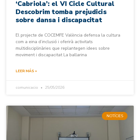
‘Cabriola’: el VI Cicle Cultural
Descobrim tomba prejudicis
sobre dansa i discapacitat
El projecte de COCEMFE València defensa la cultura
com a eina d’inclusió i oferirà activitats
multidisciplinàries que replantegen idees sobre
moviment i discapacitat La ballarina
LEER MÁS »
comunicacio
25/05/2026
NOTÍCIES