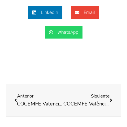
LinkedIn
Email
WhatsApp
Anterior
Siguiente
COCEMFE Valencia impulsa un nuevo taller grupal de Orienta Plus para mejorar la empleabilidad de personas con discapacidad
COCEMFE València recibe una ayuda del Ayuntamiento de València para la realización del VI Cicle Cultural Descobrim ‘Cabriola’