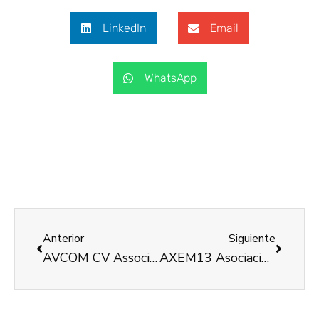
LinkedIn
Email
WhatsApp
Anterior
Siguiente
AVCOM CV Associació De Conductors Amb Discapacitat I Persones Amb Mobilitat Reduida
AXEM13 Asociación De Xátiva Contra La Esclerosis Múltiple Del Área 13