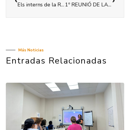
Els interns de la Residència Frater disfruten des de fa un parell de setmanes d’una nova dieta dissenyada per una dietista tal com demanda la Conselleria de Benestar Social
1º REUNIÓ DE LA COMISSIÓ DE SANITAT DE COCEMFE VALENCIA EN 2019
Más Noticias
Entradas Relacionadas