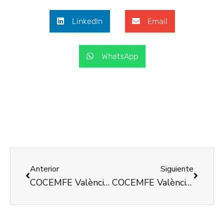
LinkedIn
Email
WhatsApp
Anterior
Siguiente
COCEMFE València apoya la formación del voluntariado para la inclusión de las personas con discapacidad
COCEMFE València y Maranata Proyectos impulsan la instalación de ascensores en edificios sin accesibilidad