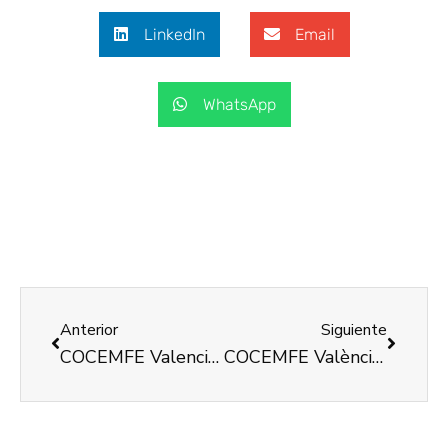
LinkedIn
Email
WhatsApp
Anterior
Siguiente
COCEMFE Valencia informa, orienta y asesora sobre discapacidad
COCEMFE València sigue promoviendo la integración laboral de personas con discapacidad