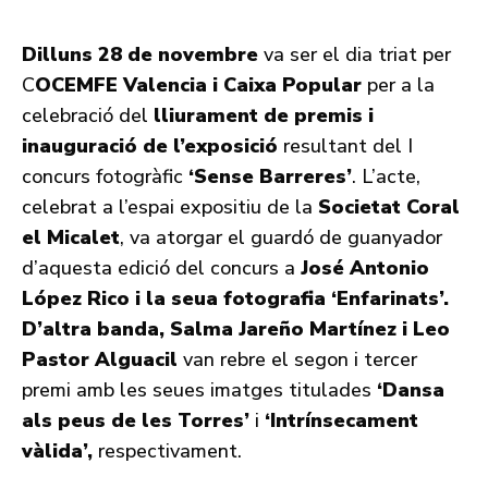
Dilluns 28 de novembre
va ser el dia triat per
C
OCEMFE Valencia i Caixa Popular
per a la
celebració del
lliurament de premis i
inauguració de l’exposició
resultant del I
concurs fotogràfic
‘Sense Barreres’
. L’acte,
celebrat a l’espai expositiu de la
Societat Coral
el Micalet
, va atorgar el guardó de guanyador
d’aquesta edició del concurs a
José Antonio
López Rico i la seua fotografia ‘Enfarinats’.
D’altra banda,
Salma
Jareño
Martínez i Leo
Pastor
Alguacil
van rebre el segon i tercer
premi amb les seues imatges titulades
‘Dansa
als peus de les Torres’
i
‘Intrínsecament
vàlida’,
respectivament.