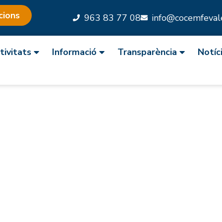
cions
963 83 77 08
info@cocemfevale
tivitats
Informació
Transparència
Notíc