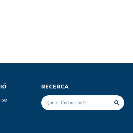
IÓ
RECERCA
-se