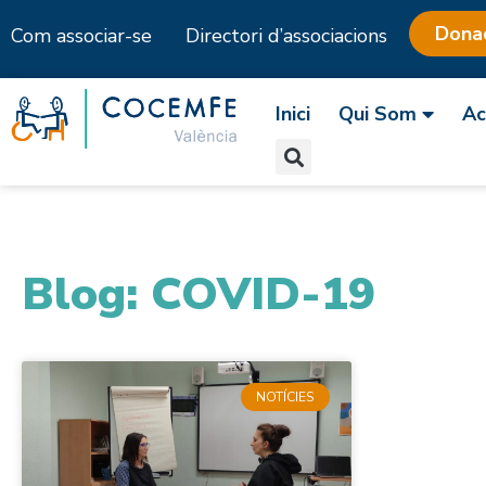
Dona
Com associar-se
Directori d’associacions
Skip
to
Inici
Qui Som
Ac
content
Blog: COVID-19
NOTÍCIES