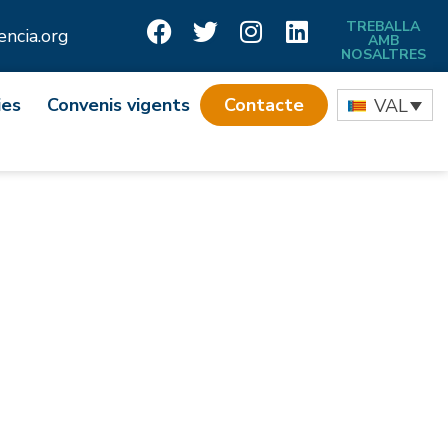
TREBALLA
ncia.org
AMB
NOSALTRES
ies
Convenis vigents
Contacte
VAL