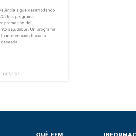
lència sigue desarrollando
 2025 el programa
s: promoción del
ento saludable’. Un programa
la intervención hacia la
o deseada
o
18/07/2025
QUÈ FEM
INFORMAC