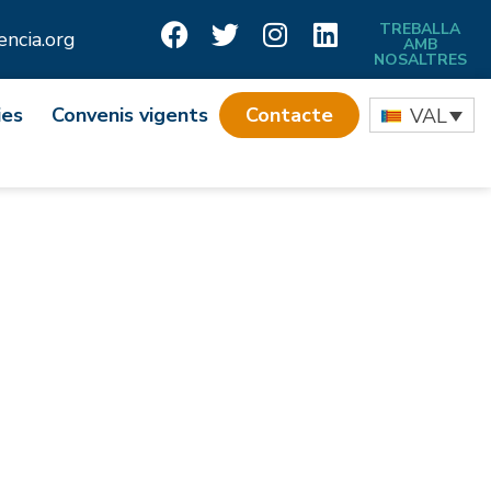
TREBALLA
ncia.org
AMB
NOSALTRES
ies
Convenis vigents
Contacte
VAL