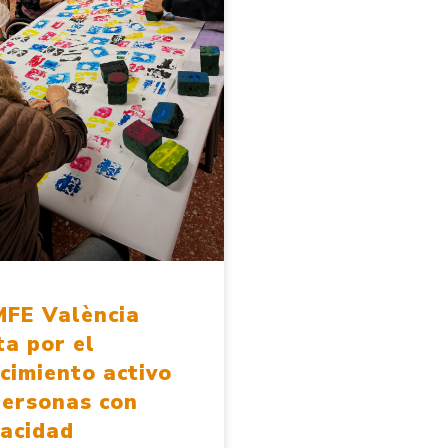
FE València
a por el
cimiento activo
personas con
pacidad