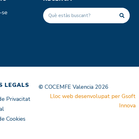
-se
S LEGALS
COCEMFE Valencia 2026
Lloc web desenvolupat per Gsoft
de Privacitat
Innova
al
 de Cookies