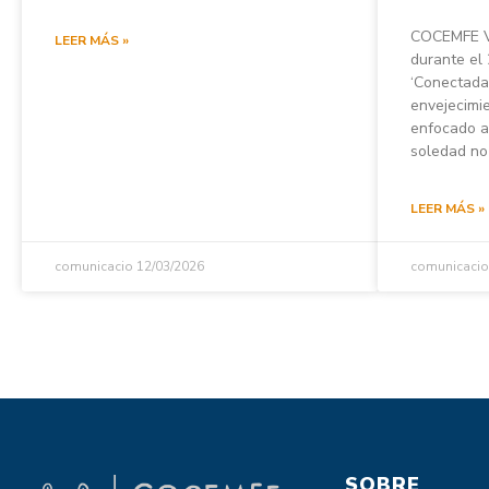
COCEMFE Va
LEER MÁS »
durante el
‘Conectada
envejecimi
enfocado a 
soledad n
LEER MÁS »
comunicacio
12/03/2026
comunicaci
SOBRE