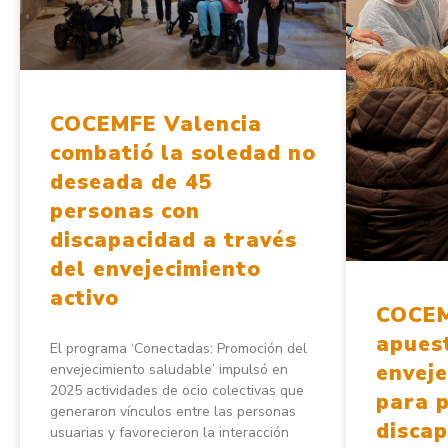
COCEMFE Valencia
combatió la soledad no
deseada de 45
personas con
discapacidad a través
del envejecimiento
activo
COCEM
apuest
El programa ‘Conectadas: Promoción del
enveje
envejecimiento saludable’ impulsó en
2025 actividades de ocio colectivas que
para 
generaron vínculos entre las personas
disca
usuarias y favorecieron la interacción