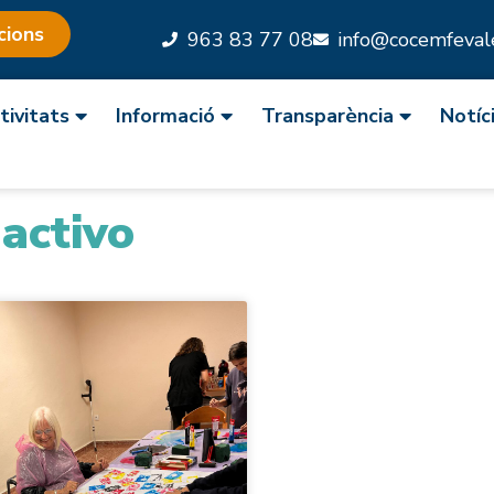
cions
963 83 77 08
info@cocemfevale
tivitats
Informació
Transparència
Notíc
activo