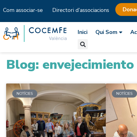
Dona
Com associar-se
Directori d’associacions
Skip
to
Inici
Qui Som
Ac
content
Blog: envejecimiento 
NOTÍCIES
NOTÍCIES