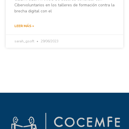
Cibervoluntarios en los talleres de formación contra la
brecha digital con el
LEER MÁS »
sarah_gsoft
29/06/2023