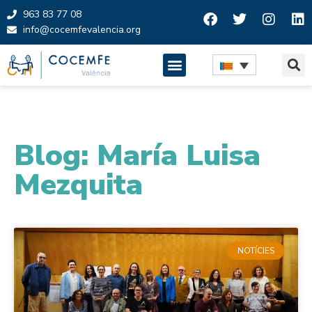
963 83 77 08
info@cocemfevalencia.org
Skip
to
content
Blog: María Luisa
Mezquita
NOTÍCIES