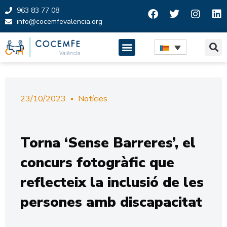
963 83 77 08
info@cocemfevalencia.org
Skip
to
content
23/10/2023
Notícies
Torna ‘Sense Barreres’, el
concurs fotogràfic que
reflecteix la inclusió de les
persones amb discapacitat