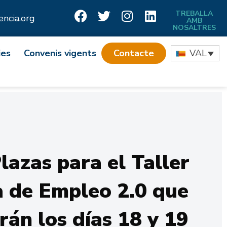
TREBALLA
ncia.org
AMB
NOSALTRES
ies
Convenis vigents
Contacte
VAL
lazas para el Taller
 de Empleo 2.0 que
arán los días 18 y 19