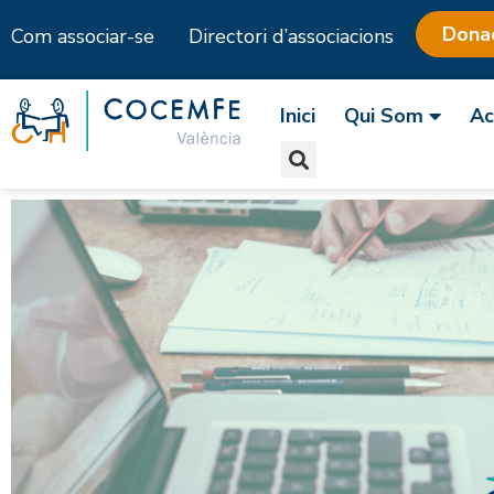
Dona
Com associar-se
Directori d’associacions
Skip
to
Inici
Qui Som
Ac
content