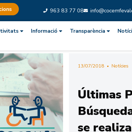
cions
963 83 77 08
info@cocemfevale
tivitats
Informació
Transparència
Notíc
13/07/2018
Notícies
Últimas P
Búsqueda
se realiz