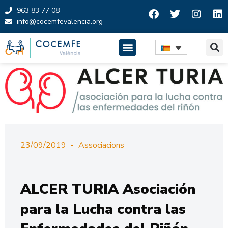
963 83 77 08
info@cocemfevalencia.org
Skip
to
content
23/09/2019
Associacions
ALCER TURIA Asociación
para la Lucha contra las