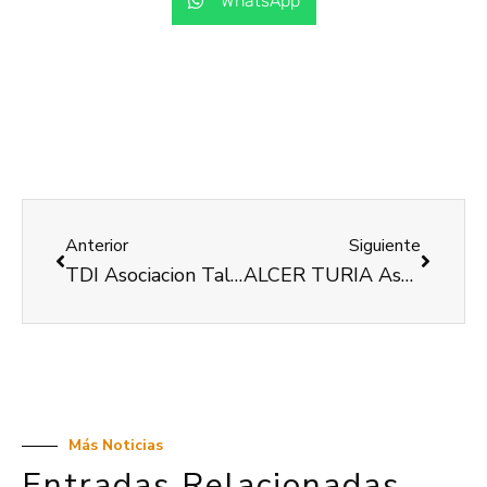
WhatsApp
Anterior
Siguiente
TDI Asociacion Taller De Independencia
ALCER TURIA Asociación para la Lucha contra las Enfermedades del Riñón
Más Noticias
Entradas Relacionadas