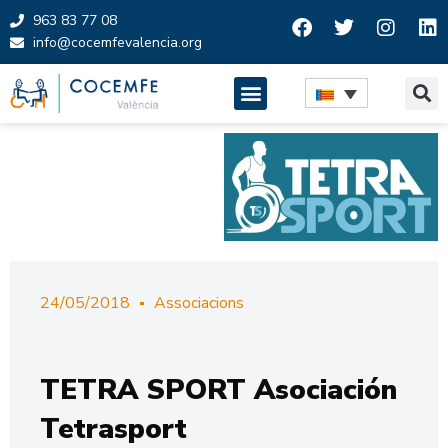
963 83 77 08
info@cocemfevalencia.org
Skip
to
content
24/05/2018
Associacions
TETRA SPORT Asociación
Tetrasport