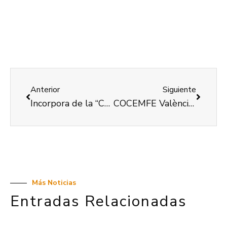
Anterior
Siguiente
Incorpora de la “Caixa” facilita 831 ocupacions a persones en risc d’exclusió a València, un 6,4% més que l’any anterior
COCEMFE València renova el compromís de col.laboració amb la iniciativa “Chapas Solidarias”
Más Noticias
Entradas Relacionadas