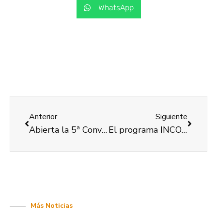
WhatsApp
Anterior
Siguiente
Abierta la 5ª Convocatoria de la Beca IEMtegración 2020 para personas con discapacidad
El programa INCORPORA desarrollado por COCEMFE València alcanza inserciones por encima del 85% de los objetivos a mediados de su convenio
Más Noticias