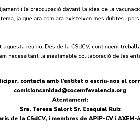
tjament i la preocupació davant la idea de la vacunaci
 tema, ja que ara com ara existeixen mes dubtes i pors
aquesta reunió. Des de la CSdCV, continuem treballant
em necessitant la inestimable col·laboració de les en
icipar, contacta amb l’entitat o escriu-nos al cor
comisionsanidad@cocemfevalencia.org
Atentament:
Sra. Teresa Salort Sr. Ezequiel Ruiz
aris de la CSdCV, i membres de APiP-CV i AXEM-