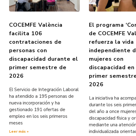
COCEMFE València
El programa ‘Co
facilita 106
de COCEMFE Val
contrataciones de
refuerza la vida
personas con
independiente 
discapacidad durante el
mujeres con
primer semestre de
discapacidad en
2026
primer semestr
2026
El Servicio de Integración Laboral
ha atendido a 195 personas de
La iniciativa ha acom
nueva incorporación y ha
durante los seis prim
gestionado 191 ofertas de
del año a once mujere
empleo en los seis primeros
discapacidad física y o
meses
mediante una atenció
individualizada orienta
Leer más »