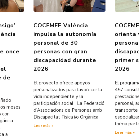
nsigo’
COCEMFE València
COCEMFE
ència
impulsa la autonomía
orienta
personal de 30
persona
de once
personas con gran
discapa
discapacidad durante
primer 
 el
2026
2026
e de
El proyecto ofrece apoyos
El programa
personalizados para favorecer la
457 consul
vida independiente y la
prestacion
pañado
participación social La Federació
personal, ac
eros meses
d’Associacions de Persones amb
transporte 
s con
Discapacitat Física i/o Orgànica
especializ
rgánica
forma part
Leer más »
n
Leer más »
da a