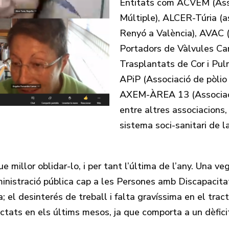
Entitats com ACVEM (Asso
Múltiple), ALCER-Túria (as
Renyó a València), AVAC 
Portadors de Vàlvules Ca
Trasplantats de Cor i Pul
APiP (Associació de pòlio
AXEM-ÀREA 13 (Associació 
entre altres associacions, 
sistema soci-sanitari de l
 millor oblidar-lo, i per tant l’última de l’any. Una v
dministració pública cap a les Persones amb Discapacitat
; el desinterés de treball i falta gravíssima en el tra
tats en els últims mesos, ja que comporta a un dèficit