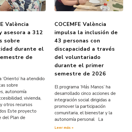
 València
COCEMFE València
 y asesora a 312
impulsa la inclusión de
s sobre
43 personas con
cidad durante el
discapacidad a través
semestre de
del voluntariado
durante el primer
semestre de 2026
 ‘Oriento’ ha atendido
tas sobre
El programa ‘Más Manos’ ha
es, autonomía
desarrollado cinco acciones de
cesibilidad, vivienda,
integración social dirigidas a
y otros recursos
promover la participación
ados Este proyecto
comunitaria, el bienestar y la
e del Plan de
autonomía personal La
Leer más »