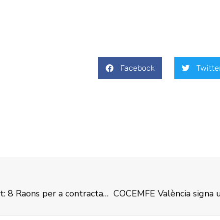
Facebook
Twitte
Dia Internacional de les persones amb Discapacitat: 8 Raons per a contractar dones amb discapacitat
COCEMFE València signa un