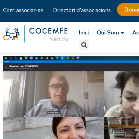
Dona
Com associar-se
Directori d’associacions
Skip
to
Inici
Qui Som
Ac
content