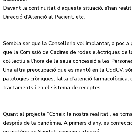
Davant la continuïtat d’aquesta situació, s’han real
Direcció d’Atenció al Pacient, etc.
Sembla ser que la Conselleria vol implantar, a poc a
que la Comissió de Cadires de rodes elèctriques de la
col·lectiu a l’hora de la seua concessió a les Perso
Una altra preocupació que es manté en la CSdCV, són 
patologies cròniques, falta d’atenció farmacològica,
tractaments i en el sistema de receptes.
Quant al projecte “Coneix la nostra realitat”, es torn
després de la pandèmia. A primers d’any, es confeccio
en matèria de Sanitat, consum i atenció.