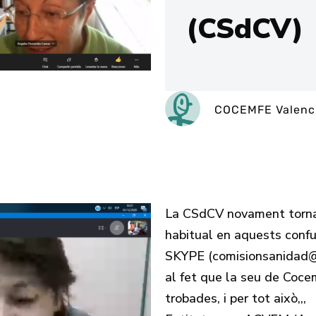
(CSdCV)
COCEMFE Valenc
La CSdCV novament torna 
habitual en aquests confu
SKYPE (comisionsanidad@c
al fet que la seu de Coce
trobades, i per tot això,,,