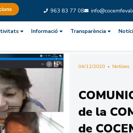
cions
963 83 77 08
info@cocemfevale
tivitats
Informació
Transparència
Notíc
04/12/2020
Notícies
COMUNI
de la CO
de COCE