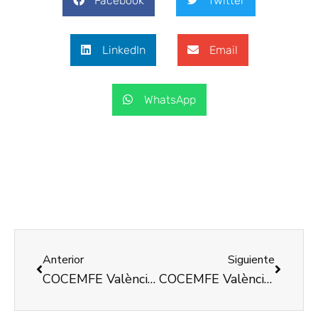
Facebook
Twitter
LinkedIn
Email
WhatsApp
Anterior
Siguiente
COCEMFE València està desenvolupant el Projecte Foment de l’Autonomia Personal per a persones amb gran discapacitat física
COCEMFE València desenvoluparà el projecte foment de l’autonomia personal per a persones amb gran discapacitat física o orgànica