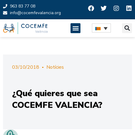
963 83 77 08
info@cocemfevalencia.org
Skip
to
content
03/10/2018
Notícies
¿Qué quieres que sea
COCEMFE VALENCIA?