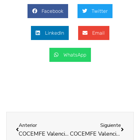
Facebook
Twitter
LinkedIn
Email
WhatsApp
Anterior
Siguiente
COCEMFE Valencia participa en el Fòrum d’Ocupació-Facultat de Ciències Socials 2023
COCEMFE Valencia visita la empresa Motiva CEE junto con otros compañeros/as del programa INCORPORA