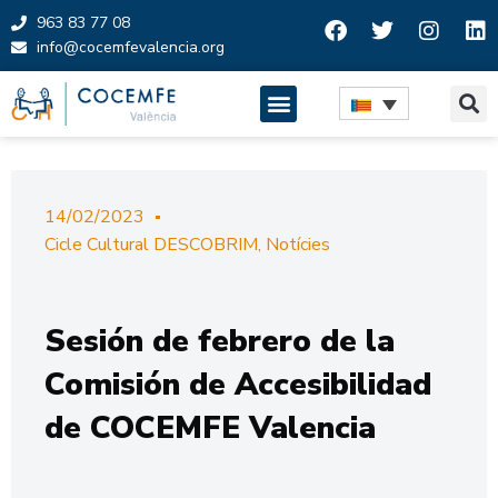
963 83 77 08
info@cocemfevalencia.org
Skip
to
content
14/02/2023
Cicle Cultural DESCOBRIM
,
Notícies
Sesión de febrero de la
Comisión de Accesibilidad
de COCEMFE Valencia