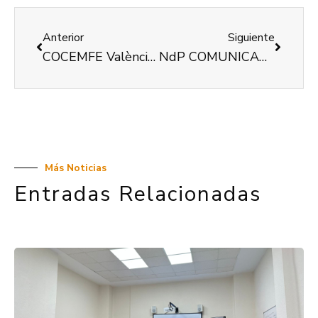
Anterior
Siguiente
COCEMFE València continua recolzant a les famílies cuidadores de persones amb discapacitat.
NdP COMUNICADO de la COMISIÓN de SANIDAD de COCEMFE-VALENCIA (CSdCV) 06/09/2022
Más Noticias
Entradas Relacionadas