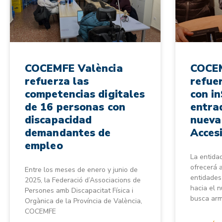
COCEMFE València
COCEM
refuerza las
refuer
competencias digitales
con in
de 16 personas con
entrad
discapacidad
nueva
demandantes de
Accesi
empleo
La entidad
ofrecerá 
Entre los meses de enero y junio de
entidades
2025, la Federació d’Associacions de
hacia el 
Persones amb Discapacitat Física i
busca arm
Orgànica de la Província de València,
COCEMFE