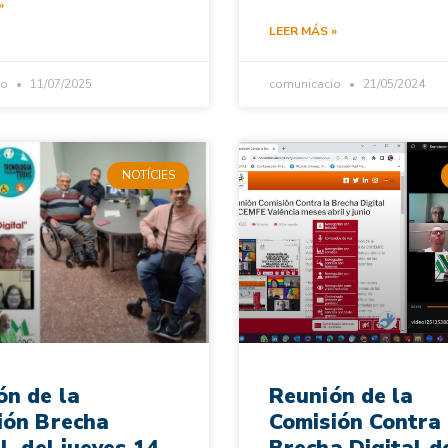
»
LEER MÁS »
io
11/07/2025
comunicacio
21/05/2024
NOTÍCIES
ón de la
Reunión de la
ión Brecha
Comisión Contra 
l, del jueves 14
Brecha Digital d