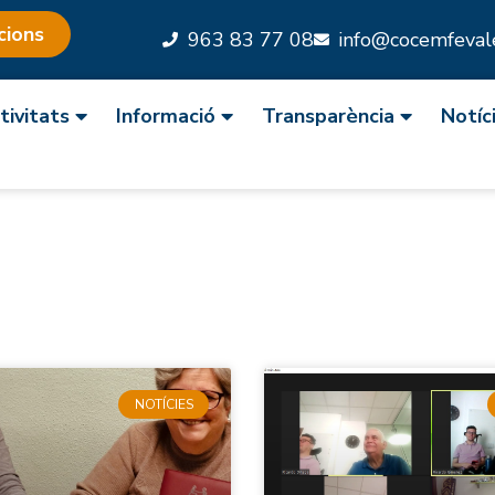
cions
963 83 77 08
info@cocemfevale
tivitats
Informació
Transparència
Notíc
NOTÍCIES