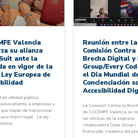
FE Valencia
Reunión entre la
za su alianza
Comisión Contra 
Suit ante la
Brecha Digital y
a en vigor de la
Group/Every Cod
 Ley Europea de
el Dia Mundial d
bilidad
Concienciación s
Accesibilidad Dig
 de utilidad pública
asesoramiento a empresas y
La Comision Contra la Brech
 que hayan de transicionar
de COCEMFE Valencia se re
nuevo marco legal La ley
las oficinas de la empresa
onizar
colaboradora Daas Group /
Everycode, creadora del pr