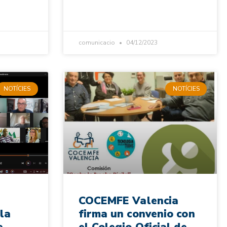
comunicacio
04/12/2023
NOTÍCIES
NOTÍCIES
COCEMFE Valencia
la
firma un convenio con
e
el Colegio Oficial de