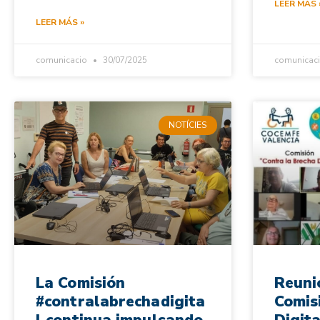
LEER MÁS 
LEER MÁS »
comunicacio
30/07/2025
comunicac
NOTÍCIES
La Comisión
Reuni
#contralabrechadigita
Comis
l continua impulsando
Digita