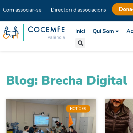
Dona
Com associar-se
Directori d’associacions
Skip
to
Inici
Qui Som
Ac
content
Blog: Brecha Digital
NOTÍCIES