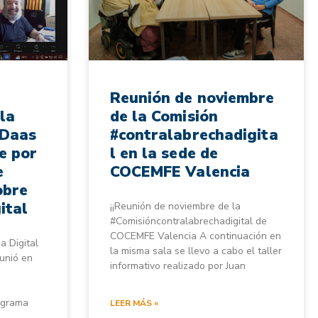
Reunión de noviembre
la
de la Comisión
 Daas
#contralabrechadigita
e por
l en la sede de
e
COCEMFE Valencia
obre
ital
¡¡Reunión de noviembre de la
#Comisióncontralabrechadigital de
COCEMFE Valencia A continuación en
a Digital
la misma sala se llevo a cabo el taller
unió en
informativo realizado por Juan
ograma
LEER MÁS »