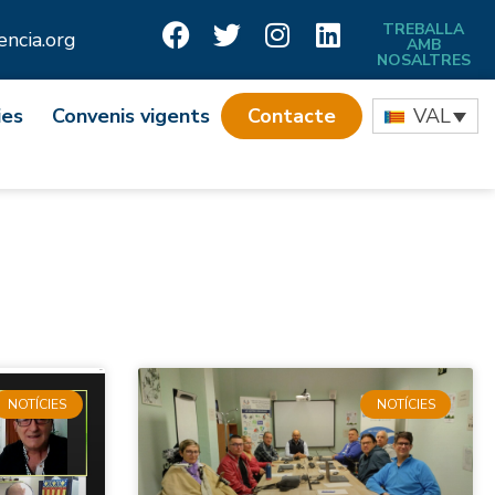
TREBALLA
ncia.org
AMB
NOSALTRES
ies
Convenis vigents
Contacte
VAL
NOTÍCIES
NOTÍCIES