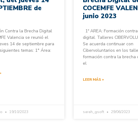
PTIEMBRE de
COCEMFE VALEN
junio 2023
ón Contra la Brecha Digital
1ª AREA: Formación contra
E Valencia se reunió el
digital. Talleres CIBERVO
eves 14 de septiembre para
Se acuerda continuar con
 siguientes temas: 1° Área:
Cibervoluntarios en los tall
formación contra la brecha d
el
»
LEER MÁS »
io
19/10/2023
sarah_gsoft
29/06/2023