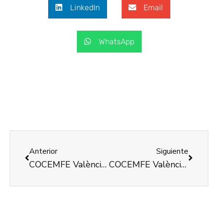
LinkedIn
Email
WhatsApp
Anterior
Siguiente
COCEMFE València promourà la integració laboral de persones amb discapacitat
COCEMFE València ha dut a terme el Programa de Descans i Suport a famílies cuidadores de persones amb discapacitat en situació de dependència.