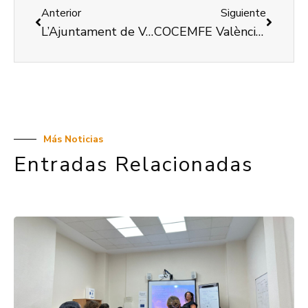
Anterior
Siguiente
L’Ajuntament de València dóna suport a la auntomía personal
COCEMFE València desenvoluparà 5 programes d’atenció soci-sanitària i d’inserció soci-laboral per a persones amb discapacitat
Más Noticias
Entradas Relacionadas