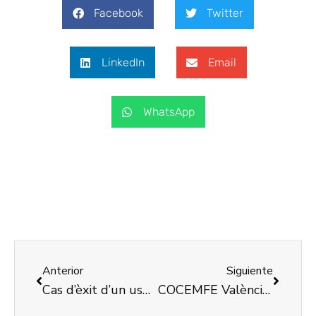
Facebook
Twitter
LinkedIn
Email
WhatsApp
Anterior
Siguiente
Cas d’èxit d’un usuari de la nostra bossa d’ocupació gràcies al programa INCORPORA
COCEMFE València sensibilitza sobre l’accessibilitat en el mercat de Rojas Clemente