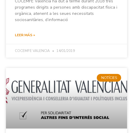
COCEMFE València ha dut a terme durant 2018 tres
programes dirigits a persones amb discapacitat física i
orgànica, atenent a les seues necessitats
sociosanitàries, d’informació
LEER MÁS »
COCEMFE VALENCIA
14/01/2019
NOTÍCIES