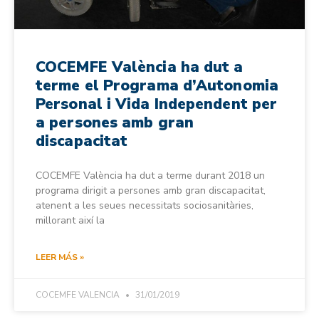
COCEMFE València ha dut a
terme el Programa d’Autonomia
Personal i Vida Independent per
a persones amb gran
discapacitat
COCEMFE València ha dut a terme durant 2018 un
programa dirigit a persones amb gran discapacitat,
atenent a les seues necessitats sociosanitàries,
millorant així la
LEER MÁS »
COCEMFE VALENCIA
31/01/2019